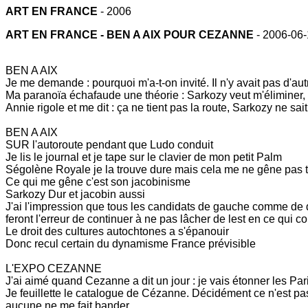
ART EN FRANCE
- 2006
ART EN FRANCE - BEN A AIX POUR CEZANNE
- 2006-06
BEN A AIX
Je me demande : pourquoi m'a-t-on invité. Il n'y avait pas d'autr
Ma paranoïa échafaude une théorie : Sarkozy veut m'éliminer, 
Annie rigole et me dit : ça ne tient pas la route, Sarkozy ne sa
BEN A AIX
SUR l'autoroute pendant que Ludo conduit
Je lis le journal et je tape sur le clavier de mon petit Palm
Ségolène Royale je la trouve dure mais cela me ne gêne pas 
Ce qui me gêne c'est son jacobinisme
Sarkozy Dur et jacobin aussi
J'ai l'impression que tous les candidats de gauche comme de 
feront l'erreur de continuer à ne pas lâcher de lest en ce qui c
Le droit des cultures autochtones a s'épanouir
Donc recul certain du dynamisme France prévisible
L'EXPO CEZANNE
J'ai aimé quand Cezanne a dit un jour : je vais étonner les P
Je feuillette le catalogue de Cézanne. Décidément ce n'est p
aucune ne me fait bander