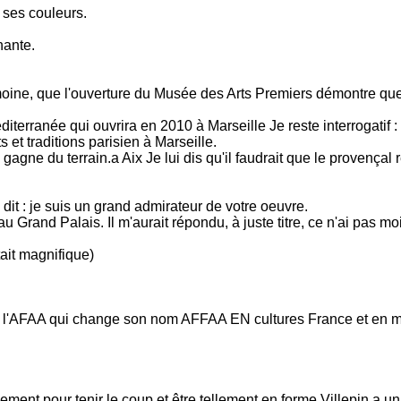
s ses couleurs.
nante.
oine, que l'ouverture du Musée des Arts Premiers démontre que
terranée qui ouvrira en 2010 à Marseille Je reste interrogatif 
 et traditions parisien à Marseille.
agne du terrain.a Aix Je lui dis qu'il faudrait que le provençal r
 dit : je suis un grand admirateur de votre oeuvre.
 au Grand Palais. Il m'aurait répondu, à juste titre, ce n'ai pas 
ait magnifique)
u l'AFAA qui change son nom AFFAA EN cultures France et en mett
ent pour tenir le coup et être tellement en forme Villepin a un