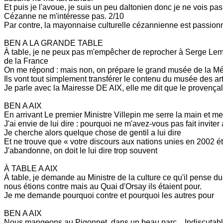
Et puis je l'avoue, je suis un peu daltonien donc je ne vois pa
Cézanne ne m'intéresse pas. 2/10
Par contre, la mayonnaise culturelle cézannienne est passion
BEN A LA GRANDE TABLE
À table, je ne peux pas m'empêcher de reprocher à Serge Lem
de la France
On me répond : mais non, on prépare le grand musée de la Médi
Ils vont tout simplement transférer le contenu du musée des arts
Je parle avec la Mairesse DE AIX, elle me dit que le provençal g
BEN A AIX
En arrivant Le premier Ministre Villepin me serre la main et me
J'ai envie de lui dire : pourquoi ne m'avez-vous pas fait inviter
Je cherche alors quelque chose de gentil a lui dire
Et ne trouve que « votre discours aux nations unies en 2002 ét
J'abandonne, on doit le lui dire trop souvent
À TABLE A AIX
À table, je demande au Ministre de la culture ce qu'il pense d
nous étions contre mais au Quai d'Orsay ils étaient pour.
Je me demande pourquoi contre et pourquoi les autres pour
BEN A AIX
Nous mangeons au Pigonnet, dans un beau parc... Indiscutablem