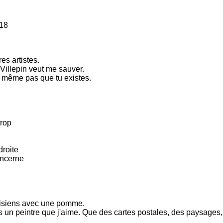
-18
es artistes.
Villepin veut me sauver.
it même pas que tu existes.
trop
droite
oncerne
arisiens avec une pomme.
as un peintre que j'aime. Que des cartes postales, des paysag