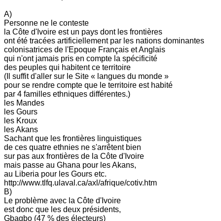
A)
Personne ne le conteste
la Côte d'Ivoire est un pays dont les frontières
ont été tracées artificiellement par les nations dominantes
colonisatrices de l'Epoque Français et Anglais
qui n'ont jamais pris en compte la spécificité
des peuples qui habitent ce territoire
(Il suffit d'aller sur le Site « langues du monde »
pour se rendre compte que le territoire est habité
par 4 familles ethniques différentes.)
les Mandes
les Gours
les Kroux
les Akans
Sachant que les frontières linguistiques
de ces quatre ethnies ne s'arrêtent bien
sur pas aux frontières de la Côte d'Ivoire
mais passe au Ghana pour les Akans,
au Liberia pour les Gours etc.
http://www.tlfq.ulaval.ca/axl/afrique/cotiv.htm
B)
Le problème avec la Côte d'Ivoire
est donc que les deux présidents,
Gbagbo (47 % des électeurs)