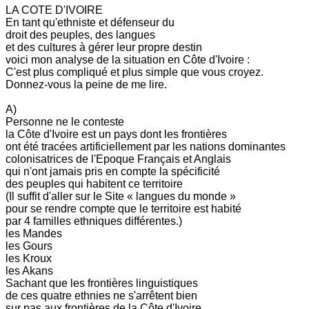
LA COTE D'IVOIRE
En tant qu'ethniste et défenseur du
droit des peuples, des langues
et des cultures à gérer leur propre destin
voici mon analyse de la situation en Côte d'Ivoire :
C'est plus compliqué et plus simple que vous croyez.
Donnez-vous la peine de me lire.
A)
Personne ne le conteste
la Côte d'Ivoire est un pays dont les frontières
ont été tracées artificiellement par les nations dominantes
colonisatrices de l'Epoque Français et Anglais
qui n'ont jamais pris en compte la spécificité
des peuples qui habitent ce territoire
(Il suffit d'aller sur le Site « langues du monde »
pour se rendre compte que le territoire est habité
par 4 familles ethniques différentes.)
les Mandes
les Gours
les Kroux
les Akans
Sachant que les frontières linguistiques
de ces quatre ethnies ne s'arrêtent bien
sur pas aux frontières de la Côte d'Ivoire