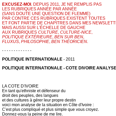
EXCUSEZ-MOI
. DEPUIS 2011, JE NE REMPLIS PAS
LES RUBRIQUES ANNÉE PAR ANNÉE
(SANS DOUTE UNE QUESTION DE FLEMME)
PAR CONTRE CES RUBRIQUES EXISTENT TOUTES
ET FONT PARTIE DE CHAPITRES DANS MES NEWSLET
MAIS AUSSI SUR L'ÉCHELLE DE GAUCHE
AUX RUBRIQUES
CULTURE
,
CULTURE-NICE
,
POLITIQUE EXTÉRIEURE
,
BEN SUR BEN
,
FLUXUS
,
PHILOSOPHIE
,
BEN THÉORICIEN
.
- - - - - - - - - - - - -
POLITIQUE INTERNATIONALE
- 2011
POLITIQUE INTERNATIONALE - COTE DIVOIRE ANALY
LA COTE D'IVOIRE
En tant qu'ethniste et défenseur du
droit des peuples, des langues
et des cultures à gérer leur propre destin
voici mon analyse de la situation en Côte d'Ivoire :
C'est plus compliqué et plus simple que vous croyez.
Donnez-vous la peine de me lire.