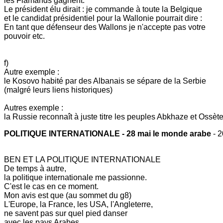
les Flamands gagnent.
Le président élu dirait : je commande à toute la Belgique
et le candidat présidentiel pour la Wallonie pourrait dire :
En tant que défenseur des Wallons je n'accepte pas votre
pouvoir etc.
f)
Autre exemple :
le Kosovo habité par des Albanais se sépare de la Serbie
(malgré leurs liens historiques)
Autres exemple :
la Russie reconnaît à juste titre les peuples Abkhaze et Ossète
POLITIQUE INTERNATIONALE - 28 mai le monde arabe
- 
BEN ET LA POLITIQUE INTERNATIONALE
De temps à autre,
la politique internationale me passionne.
C'est le cas en ce moment.
Mon avis est que (au sommet du g8)
L'Europe, la France, les USA, l'Angleterre,
ne savent pas sur quel pied danser
avec les pays Arabes.