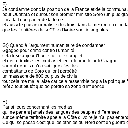
F)
Je condamne donc la position de la France et de la communauté
pour Ouattara et surtout son premier ministre Soro (un plus g
il n'a fait que parler de la force
et aussi le plus impérialiste des trois dans la mesure où il ne f
que les frontières de la Côte d'Ivoire sont intangibles
G)) Quand à l'argument humanitaire de condamner
Ggagbo pour crime contre l'umanité
cela frise aujourd'hui le ridicule complet
et décrédibilise les medias et leur ritournelle anti Gbagbo
surtout depuis qu'on sait que c'est les
combattants de Soro qui ont perpétré
un massacre de 800 ou plus de civils
tout cela me mal a laise car cela ressemble trop a la politiq
prêt a tout plutôt que de perdre sa zone d'influence
H)
Par ailleurs concernant les medias
qui ne parlent jamais des langues des peuples différentes
sur ce même territoire appelé la Côte d'Ivoire je n'ai pas entend
Ce qui se passe c'est que les ethnies du Nord sont en guerre 