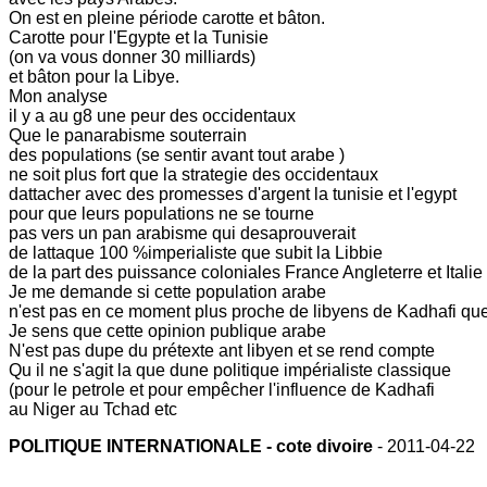
On est en pleine période carotte et bâton.
Carotte pour l'Egypte et la Tunisie
(on va vous donner 30 milliards)
et bâton pour la Libye.
Mon analyse
il y a au g8 une peur des occidentaux
Que le panarabisme souterrain
des populations (se sentir avant tout arabe )
ne soit plus fort que la strategie des occidentaux
dattacher avec des promesses d'argent la tunisie et l'egypt
pour que leurs populations ne se tourne
pas vers un pan arabisme qui desaprouverait
de lattaque 100 %imperialiste que subit la Libbie
de la part des puissance coloniales France Angleterre et Italie
Je me demande si cette population arabe
n'est pas en ce moment plus proche de libyens de Kadhafi que
Je sens que cette opinion publique arabe
N'est pas dupe du prétexte ant libyen et se rend compte
Qu il ne s'agit la que dune politique impérialiste classique
(pour le petrole et pour empêcher l'influence de Kadhafi
au Niger au Tchad etc
POLITIQUE INTERNATIONALE - cote divoire
- 2011-04-22